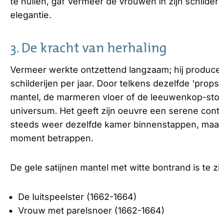
te hullen, gaf Vermeer de vrouwen in zijn schilder
elegantie.
3. De kracht van herhaling
Vermeer werkte ontzettend langzaam; hij produc
schilderijen per jaar. Door telkens dezelfde 'prop
mantel, de marmeren vloer of de leeuwenkop-sto
universum. Het geeft zijn oeuvre een serene contin
steeds weer dezelfde kamer binnenstappen, maar
moment betrappen.
De gele satijnen mantel met witte bontrand is te 
De luitspeelster (1662-1664)
Vrouw met parelsnoer (1662-1664)