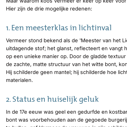
Maar waarom koos Vermeer er keer op keer voor o
Hier zijn de drie mogelijke redenen:
1. Een meesterklas in lichtinval
Vermeer stond bekend als de 'Meester van het Lich
uitdagende stof; het glanst, reflecteert en vangt h
op een unieke manier op. Door de gladde textuur 
de zachte, matte structuur van het witte bont, kon
Hij schilderde geen mantel; hij schilderde hoe lic
materialen.
2. Status en huiselijk geluk
In de 17e eeuw was geel een gedurfde en kostbare
bont was voorbehouden aan de gegoede burgerij.