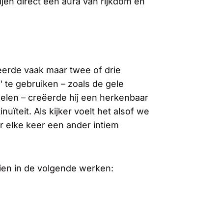
ijen direct een aura van rijkdom en
eerde vaak maar twee of drie
s' te gebruiken – zoals de gele
elen – creëerde hij een herkenbaar
uïteit. Als kijker voelt het alsof we
 elke keer een ander intiem
zien in de volgende werken: