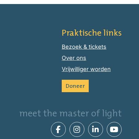
Praktische links
Bezoek & tickets
Over ons
Vrijwilliger worden
Doneer
meet the master of light