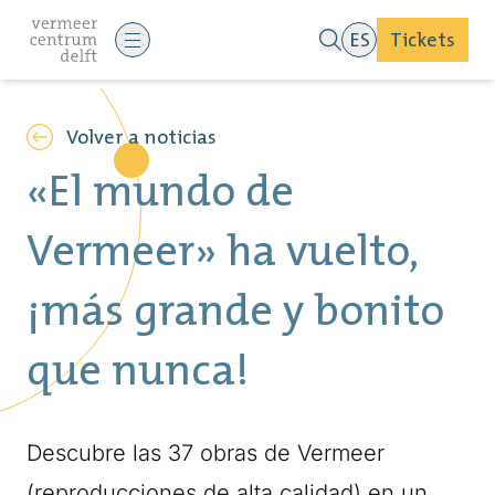
ES
Tickets
Volver a noticias
«El mundo de
Vermeer» ha vuelto,
¡más grande y bonito
que nunca!
Descubre las 37 obras de Vermeer
(reproducciones de alta calidad) en un