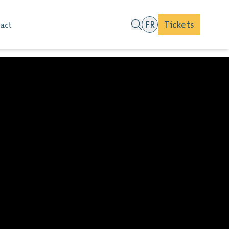
FR
Tickets
act