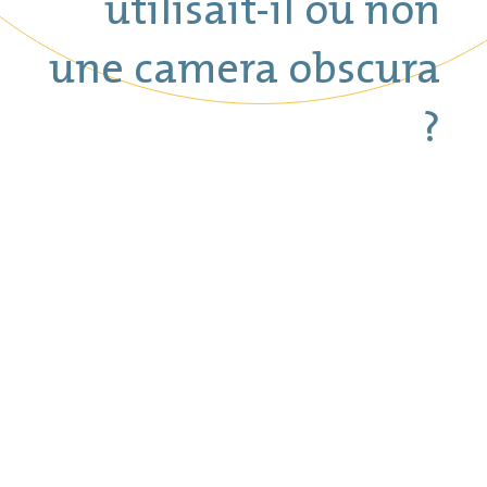
utilisait-il ou non
une camera obscura
?