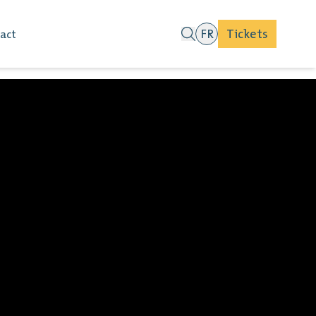
FR
Tickets
act