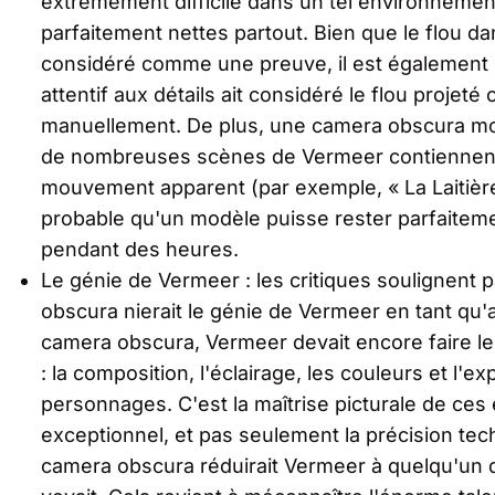
extrêmement difficile dans un tel environnemen
parfaitement nettes partout. Bien que le flou d
considéré comme une preuve, il est également 
attentif aux détails ait considéré le flou projeté
manuellement. De plus, une camera obscura mon
de nombreuses scènes de Vermeer contiennent
mouvement apparent (par exemple, « La Laitière 
probable qu'un modèle puisse rester parfaite
pendant des heures.
Le génie de Vermeer : les critiques soulignent p
obscura nierait le génie de Vermeer en tant qu'a
camera obscura, Vermeer devait encore faire les
: la composition, l'éclairage, les couleurs et l'
personnages. C'est la maîtrise picturale de ces 
exceptionnel, et pas seulement la précision techn
camera obscura réduirait Vermeer à quelqu'un qu